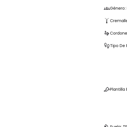
Género:
Cremall
Cordone
Tipo De 
Plantilla
TR
Suela: