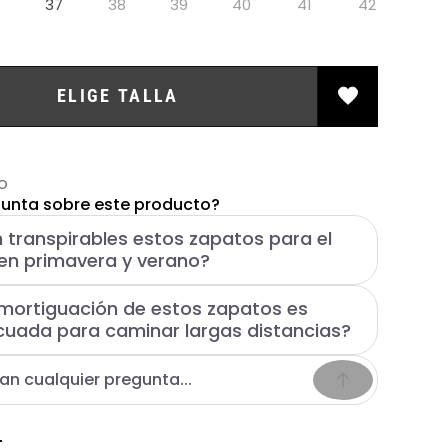
6
37
38
39
40
41
42
ELIGE TALLA
O
unta sobre este producto?
 transpirables estos zapatos para el
en primavera y verano?
mortiguación de estos zapatos es
uada para caminar largas distancias?