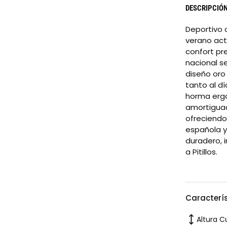
DESCRIPCIÓ
Deportivo 
verano acti
confort pre
nacional s
diseño oro
tanto al d
horma ergo
amortiguac
ofreciendo
española y
duradero, i
a Pitillos.
Caracterí
Altura C