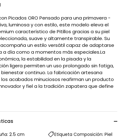
N
con Picados ORO Pensado para una primavera -
va, luminosa y con estilo, este modelo eleva el
mium característico de Pitillos gracias a su piel
eleccionada, suave y altamente transpirable. Su
 acompaña un estilo versátil capaz de adaptarse
ía a día como a momentos más especiales.La
nómica, la estabilidad en la pisada y la
ión ligera permiten un uso prolongado sin fatiga,
 bienestar continuo. La fabricación artesana
 los acabados minuciosos reafirman un producto
nnovador y fiel a la tradición zapatera que define
sticas
2.5 cm
Piel
uña:
Etiqueta Composición: