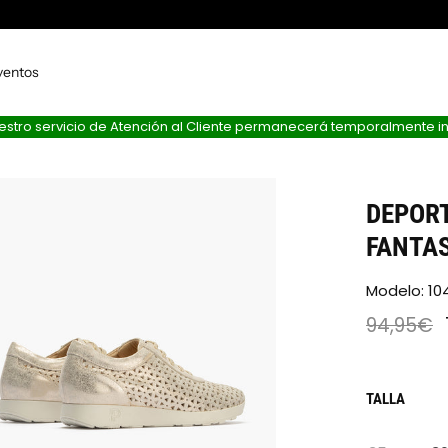
ventos
nuestro servicio de Atención al Cliente permanecerá temporalmente i
DEPORT
FANTAS
Modelo: 1
94,95€
TALLA