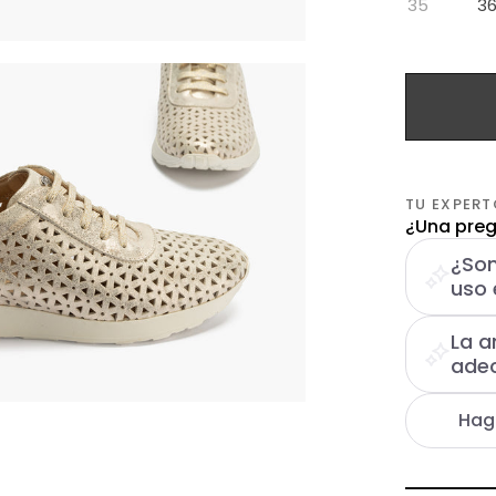
35
3
TU EXPERT
¿Una preg
¿Son
uso 
La a
adec