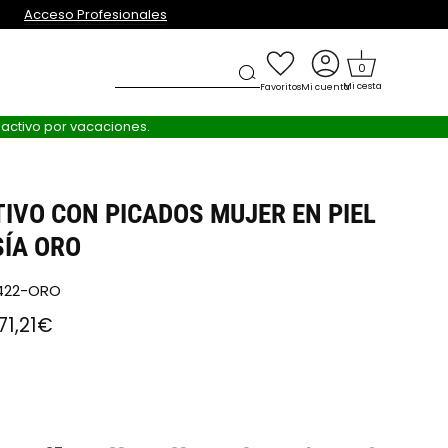
Acceso Profesionales
0
S
Mi cesta
Favoritos
Mi cuenta
nactivo por vacaciones.
IVO CON PICADOS MUJER EN PIEL
ÍA ORO
0422-ORO
71,21€