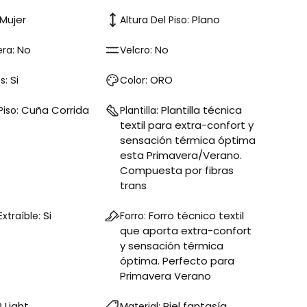
Mujer
Plano
Altura Del Piso:
No
No
era:
Velcro:
Si
ORO
s:
Color:
Cuña Corrida
Plantilla técnica
Piso:
Plantilla:
textil para extra-confort y
sensación térmica óptima
esta Primavera/Verano.
Compuesta por fibras
trans
Si
Forro técnico textil
 Extraíble:
Forro:
que aporta extra-confort
y sensación térmica
óptima. Perfecto para
Primavera Verano
 Light
Piel fantasía
Material: