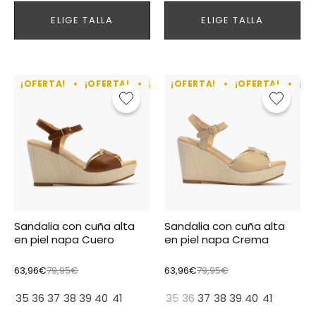
ELIGE TALLA
ELIGE TALLA
¡OFERTA!
¡OFERTA!
¡OFERTA!
¡OFERTA!
¡OFERTA!
¡OFERTA!
¡OFERT
¡OF
Sandalia con cuña alta
Sandalia con cuña alta
en piel napa Cuero
en piel napa Crema
63,96€
79,95€
63,96€
79,95€
35
36
37
38
39
40
41
35
36
37
38
39
40
41