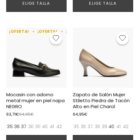
ELIGE TALLA
ELIGE TALLA
¡OFERTA!
¡OFERTA!
¡OFERTA!
¡OFERTA!
¡OFERT
Mocasin con adorno
Zapato de Salón Mujer
metal mujer en piel napa
Stiletto Piedra de Tacón
NEGRO
Alto en Piel Charol
63,71€
84,95€
64,95€
35
36
37
38
39
40
41
42
35
36
37
38
39
40
41
42