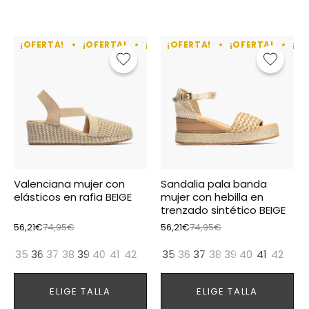
¡OFERTA!
¡OFERTA!
¡OFERTA!
¡OFERTA!
¡OFERTA!
¡OFERTA!
¡OFERT
¡OF
Valenciana mujer con
Sandalia pala banda
elásticos en rafia BEIGE
mujer con hebilla en
trenzado sintético BEIGE
56,21€
74,95€
56,21€
74,95€
35
36
37
38
39
40
41
42
35
36
37
38
39
40
41
42
ELIGE TALLA
ELIGE TALLA