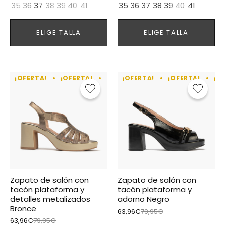
35
36
37
38
39
40
41
35
36
37
38
39
40
41
ELIGE TALLA
ELIGE TALLA
¡OFERTA!
¡OFERTA!
¡OFERTA!
¡OFERTA!
¡OFERTA!
¡OFERTA!
¡OFERT
¡OF
Zapato de salón con
Zapato de salón con
tacón plataforma y
tacón plataforma y
detalles metalizados
adorno Negro
Bronce
63,96€
79,95€
63,96€
79,95€