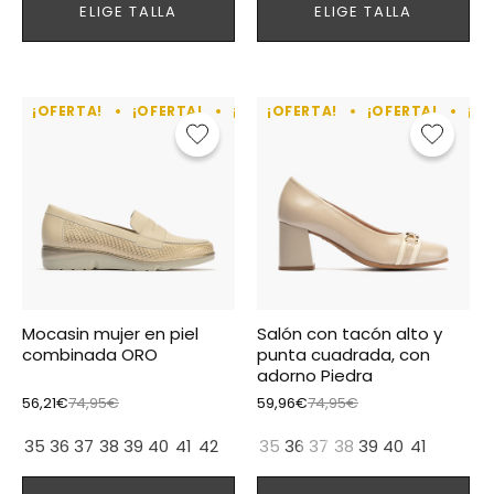
ELIGE TALLA
ELIGE TALLA
¡OFERTA!
¡OFERTA!
¡OFERTA!
¡OFERTA!
¡OFERTA!
¡OFERTA!
¡OFERT
¡OF
Mocasin mujer en piel
Salón con tacón alto y
combinada ORO
punta cuadrada, con
adorno Piedra
56,21€
74,95€
59,96€
74,95€
35
36
37
38
39
40
41
42
35
36
37
38
39
40
41