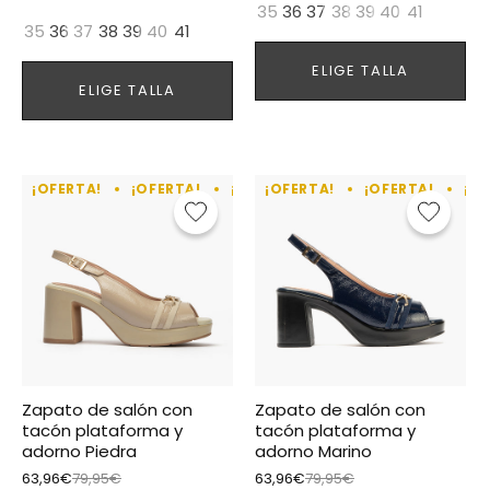
35
36
37
38
39
40
41
35
36
37
38
39
40
41
ELIGE TALLA
ELIGE TALLA
¡OFERTA!
¡OFERTA!
¡OFERTA!
¡OFERTA!
¡OFERTA!
¡OFERTA!
¡OFERT
¡OF
Zapato de salón con
Zapato de salón con
tacón plataforma y
tacón plataforma y
adorno Piedra
adorno Marino
63,96€
79,95€
63,96€
79,95€