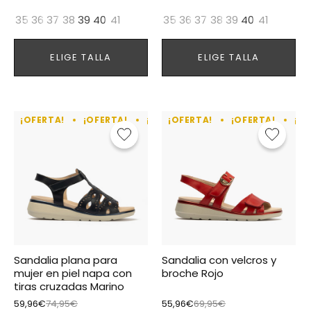
35
36
37
38
39
40
41
35
36
37
38
39
40
41
ELIGE TALLA
ELIGE TALLA
¡OFERTA!
¡OFERTA!
¡OFERTA!
¡OFERTA!
¡OFERTA!
¡OFERTA!
¡OFERT
¡OF
Sandalia plana para
Sandalia con velcros y
mujer en piel napa con
broche Rojo
tiras cruzadas Marino
59,96€
74,95€
55,96€
69,95€