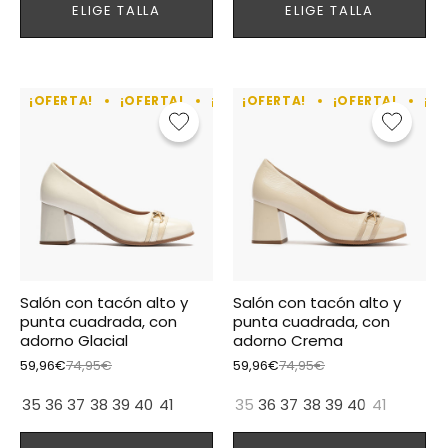
ELIGE TALLA
ELIGE TALLA
¡OFERTA!
¡OFERTA!
¡OFERTA!
¡OFERTA!
¡OFERTA!
¡OFERTA!
¡OFERT
¡OF
Salón con tacón alto y
Salón con tacón alto y
punta cuadrada, con
punta cuadrada, con
adorno Glacial
adorno Crema
59,96€
74,95€
59,96€
74,95€
35
36
37
38
39
40
41
35
36
37
38
39
40
41