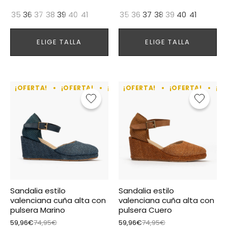
35
36
37
38
39
40
41
35
36
37
38
39
40
41
ELIGE TALLA
ELIGE TALLA
¡OFERTA!
¡OFERTA!
¡OFERTA!
¡OFERTA!
¡OFERTA!
¡OFERTA!
¡OFERT
¡OF
Sandalia estilo
Sandalia estilo
valenciana cuña alta con
valenciana cuña alta con
pulsera Marino
pulsera Cuero
59,96€
74,95€
59,96€
74,95€