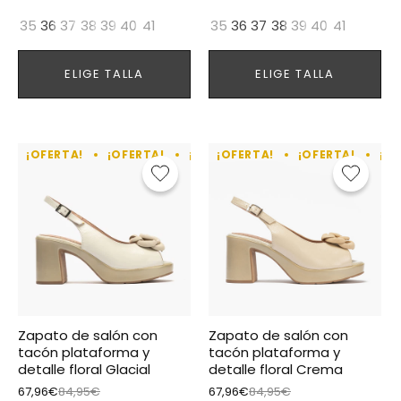
35
36
37
38
39
40
41
35
36
37
38
39
40
41
ELIGE TALLA
ELIGE TALLA
¡OFERTA!
¡OFERTA!
¡OFERTA!
¡OFERTA!
¡OFERTA!
¡OFERTA!
¡OFERT
¡OF
Zapato de salón con
Zapato de salón con
tacón plataforma y
tacón plataforma y
detalle floral Glacial
detalle floral Crema
67,96€
84,95€
67,96€
84,95€