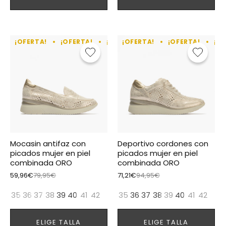
¡OFERTA!
¡OFERTA!
¡OFERTA!
¡OFERTA!
¡OFERTA!
¡OFERTA!
¡OFERT
¡OF
Mocasin antifaz con
Deportivo cordones con
picados mujer en piel
picados mujer en piel
combinada ORO
combinada ORO
59,96€
79,95€
71,21€
94,95€
35
36
37
38
39
40
41
42
35
36
37
38
39
40
41
42
ELIGE TALLA
ELIGE TALLA