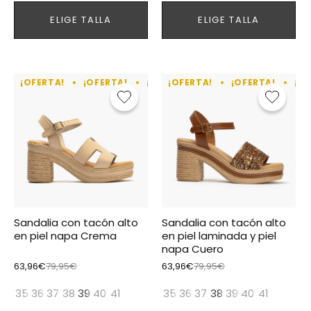
ELIGE TALLA
ELIGE TALLA
¡OFERTA!
¡OFERTA!
¡OFERTA!
¡OFERTA!
¡OFERTA!
¡OFERTA!
¡OFERT
¡OF
Sandalia con tacón alto
Sandalia con tacón alto
en piel napa Crema
en piel laminada y piel
napa Cuero
63,96€
79,95€
63,96€
79,95€
35
36
37
38
39
40
41
35
36
37
38
39
40
41