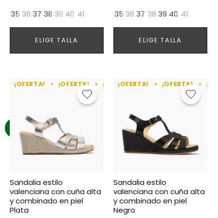
35
36
37
38
39
40
41
35
36
37
38
39
40
41
ELIGE TALLA
ELIGE TALLA
¡OFERTA!
¡OFERTA!
¡OFERTA!
¡OFERTA!
¡OFERTA!
¡OFERTA!
¡OFERT
¡OF
Sandalia estilo
Sandalia estilo
valenciana con cuña alta
valenciana con cuña alta
y combinado en piel
y combinado en piel
Plata
Negro