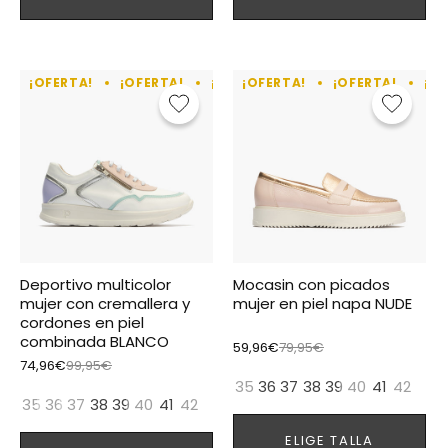
¡OFERTA!
¡OFERTA!
¡OFERTA!
¡OFERTA!
¡OFERTA!
¡OFERTA!
¡OFERT
¡OF
Deportivo multicolor
Mocasin con picados
mujer con cremallera y
mujer en piel napa NUDE
cordones en piel
combinada BLANCO
59,96€
79,95€
74,96€
99,95€
35
36
37
38
39
40
41
42
35
36
37
38
39
40
41
42
ELIGE TALLA