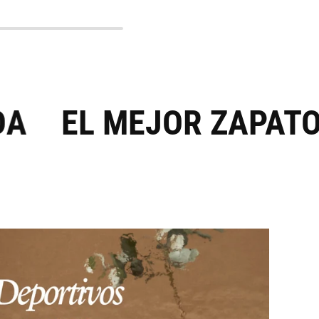
EL MEJOR ZAPATO DE 