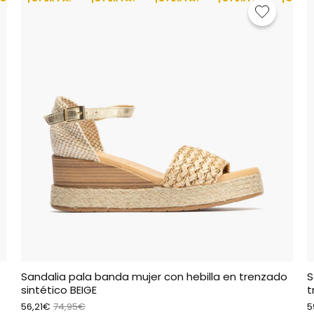
¡OFERTA!
¡OFERTA!
¡OFERTA!
¡OFERTA!
¡OFERTA!
¡OFERTA!
¡OFERTA!
¡OFERTA!
¡OFERTA!
¡OFER
Sandalia pala banda mujer con hebilla en trenzado
S
sintético BEIGE
t
56,21€
74,95€
5