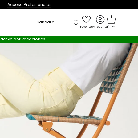
Acceso Profesionales
Sandalia de tacón
0
Mi cesta
Favoritos
Mi cuenta
nactivo por vacaciones.