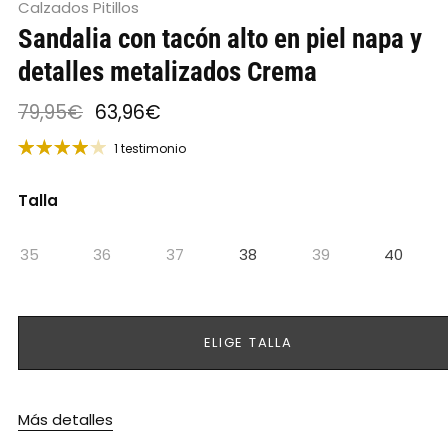
Calzados Pitillos
Sandalia con tacón alto en piel napa y
detalles metalizados Crema
79,95€
63,96€
1 testimonio
Talla
35
36
37
38
39
40
ELIGE TALLA
Más detalles