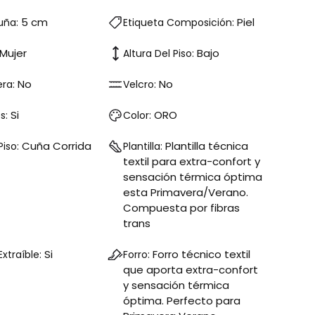
5 cm
Piel
uña:
Etiqueta Composición:
Mujer
Bajo
Altura Del Piso:
No
No
era:
Velcro:
Si
ORO
s:
Color:
Cuña Corrida
Plantilla técnica
Piso:
Plantilla:
textil para extra-confort y
sensación térmica óptima
esta Primavera/Verano.
Compuesta por fibras
trans
Si
Forro técnico textil
 Extraíble:
Forro:
que aporta extra-confort
y sensación térmica
óptima. Perfecto para