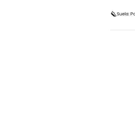
P
Suela: