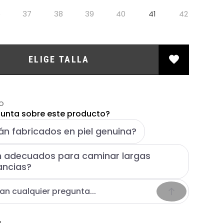
6
37
38
39
40
41
42
ELIGE TALLA
O
unta sobre este producto?
án fabricados en piel genuina?
 adecuados para caminar largas
ancias?