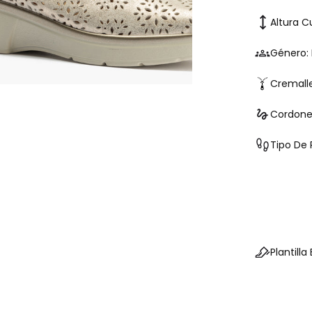
Altura C
Género:
Cremall
Cordone
Tipo De 
Plantilla