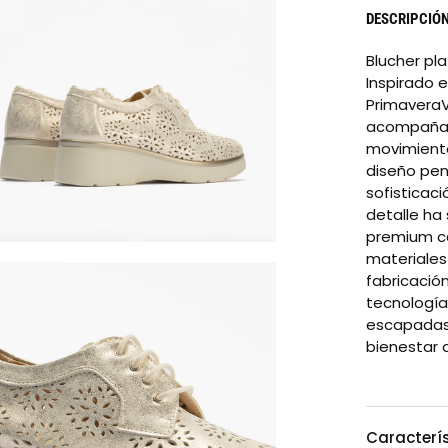
DESCRIPCIÓ
Blucher pl
Inspirado e
PrimaveraV
acompañart
movimiento
diseño pen
sofisticac
detalle ha
premium ca
materiales
fabricació
tecnología
escapadas
bienestar d
Caracterí