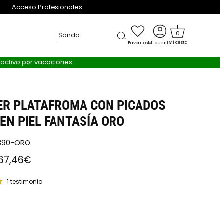
Acceso Profesionales
0
Sandalia de
Mi cesta
Favoritos
Mi cuenta
nactivo por vacaciones.
ER PLATAFROMA CON PICADOS
EN PIEL FANTASÍA ORO
0390-ORO
67,46€
1 testimonio