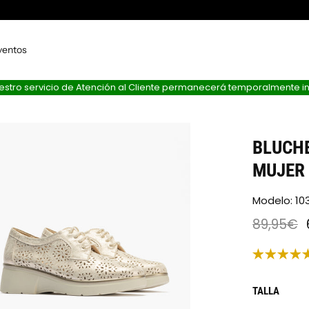
ventos
nuestro servicio de Atención al Cliente permanecerá temporalmente i
BLUCH
MUJER 
Modelo: 1
89,95€
TALLA