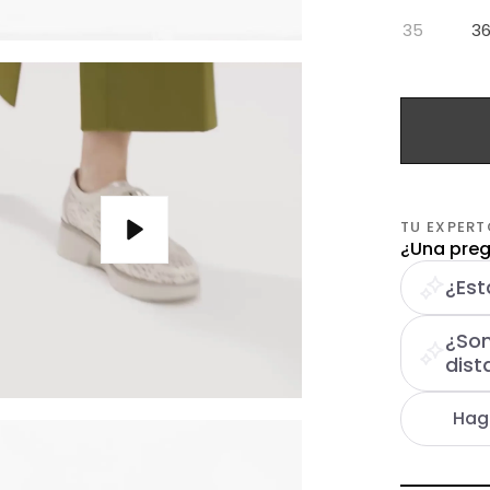
35
3
TU EXPERT
¿Una preg
Reproducir
¿Est
¿Son
dist