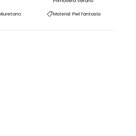
Primavera Verano
oliuretano
Piel fantasía
Material: