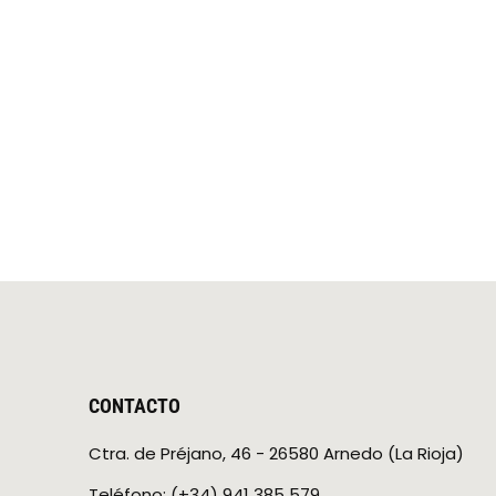
CONTACTO
Ctra. de Préjano, 46 - 26580 Arnedo (La Rioja)
Teléfono: (+34) 941 385 579