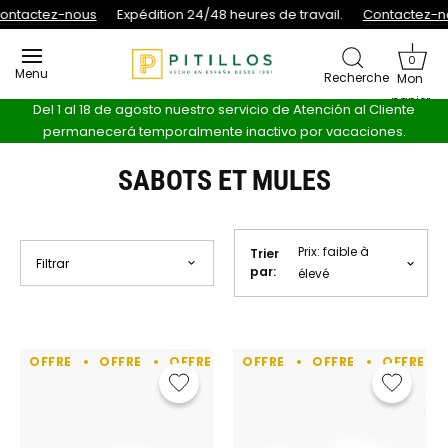
Passer au contenu
ontactez-nous
Expédition 24/48 heures de travail.
Contactez-n
0
Menu
Recherche
Mon
panier
Del 1 al 18 de agosto nuestro servicio de Atención al Cliente
permanecerá temporalmente inactivo por vacaciones.
SABOTS ET MULES
Prix: faible à
Trier
Filtrar
par
:
élevé
OFFRE
OFFRE
OFFRE
OFFRE
OFFRE
OFFRE
OFFRE
OFFRE
OFFRE