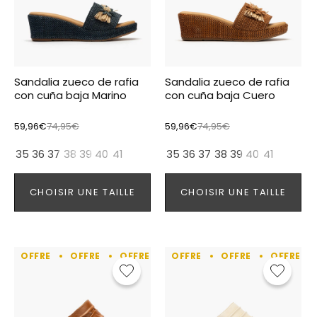
Sandalia zueco de rafia
Sandalia zueco de rafia
con cuña baja Marino
con cuña baja Cuero
59,96€
74,95€
59,96€
74,95€
35
36
37
38
39
40
41
35
36
37
38
39
40
41
CHOISIR UNE TAILLE
CHOISIR UNE TAILLE
OFFRE
OFFRE
OFFRE
OFFRE
OFFRE
OFFRE
OFFRE
OFFRE
OFFRE