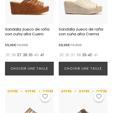
Sandalia zueco de rafia
Sandalia zueco de rafia
con cuña alta Cuero
con cuña alta Crema
59,96€
74,95€
59,96€
74,95€
35
36
37
38
39
40
41
35
36
37
38
39
40
41
CHOISIR UNE TAILLE
CHOISIR UNE TAILLE
OFFRE
OFFRE
OFFRE
OFFRE
OFFRE
OFFRE
OFFRE
OFFRE
OFFRE