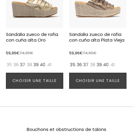
Sandalia zueco de rafia
Sandalia zueco de rafia
con cuña alta Oro
con cuña alta Plata Vieja
59,96€
74,95€
59,96€
74,95€
35
36
37
38
39
40
41
35
36
37
38
39
40
41
CHOISIR UNE TAILLE
CHOISIR UNE TAILLE
Bouchons et obstructions de talons