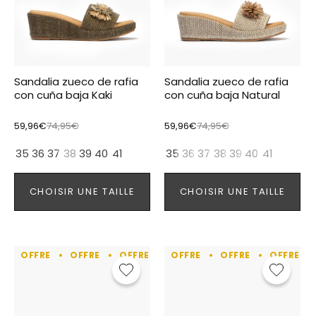
Sandalia zueco de rafia
Sandalia zueco de rafia
con cuña baja Kaki
con cuña baja Natural
59,96€
74,95€
59,96€
74,95€
35
36
37
38
39
40
41
35
36
37
38
39
40
41
CHOISIR UNE TAILLE
CHOISIR UNE TAILLE
OFFRE
OFFRE
OFFRE
OFFRE
OFFRE
OFFRE
OFFRE
OFFRE
OFFRE