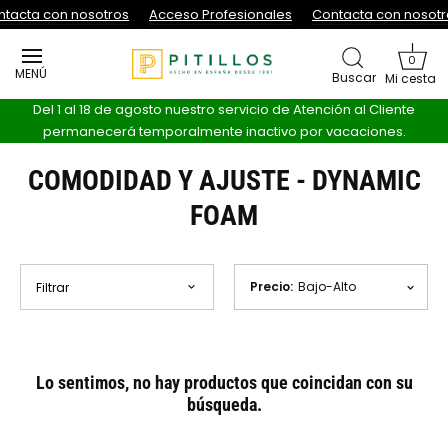
Ir al contenido
tacta con nosotros
Acceso Profesionales
Contacta con nosotr
0
MENÚ
Buscar
Mi cesta
Del 1 al 18 de agosto nuestro servicio de Atención al Cliente
permanecerá temporalmente inactivo por vacaciones.
COMODIDAD Y AJUSTE - DYNAMIC
FOAM
Precio
:
Bajo-Alto
Filtrar
Lo sentimos, no hay productos que coincidan con su
búsqueda.