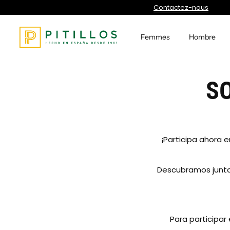
Passer au contenu
Contactez-nous
Femmes
Hombre
S
¡Participa ahora 
Descubramos juntas 
Para participar