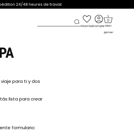
pédition 24/48 heures de travail.
0
Mon
Favoritos
Compte
panier
PA
iaje para ti y dos
tás lista para crear
ente formulario: